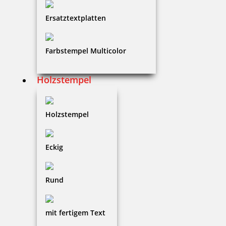
Ersatztextplatten
Modico Stempel Flash M2
Farbstempel Multicolor
24,96 €
Holzstempel
zzgl. 19 % Mwst.
Holzstempel
Jetzt gestalten
Eckig
Rund
Modico Stempel Flash M3
mit fertigem Text