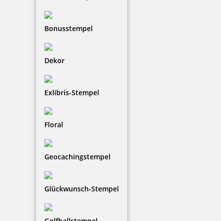
zzgl. 19 % Mwst.
Jetzt gestalten
Bonusstempel
Dekor
Exlibris-Stempel
Modico Stempel Flash M14
Floral
114,54 €
Geocachingstempel
zzgl. 19 % Mwst.
Glückwunsch-Stempel
Jetzt gestalten
Golfballstempel