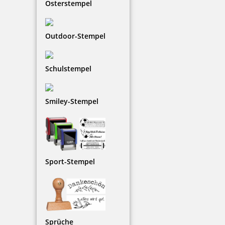
Osterstempel
Outdoor-Stempel
35,42 €
Schulstempel
zzgl. 19 % Mwst.
Jetzt gestalten
Smiley-Stempel
Sport-Stempel
Modico R45 Rundstempel mit Durchmesser 42 mm für scharfe
Abdrucke
Sprüche