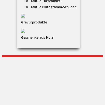
Taktile Türschilder
Warenkorb
Taktile Piktogramm-Schilder
Kundenservice
Gravurprodukte
KONTAKT
Repro Kellerer GmbH
Geschenke aus Holz
Mirjam Kellerer
Wasserburger Landstraße 281|81827 München
+49 (0)89 - 520 32 969