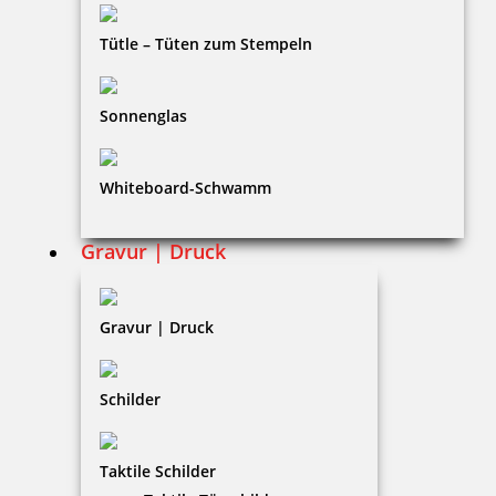
Bestellhinweise
Tütle – Tüten zum Stempeln
Dateiformate
INFORMATIONEN
Sonnenglas
Impressum
Whiteboard-Schwamm
Datenschutz
AGB
Gravur | Druck
Widerruf
Barrierefreiheit
Gravur | Druck
Vertrag widerrufen
Schilder
KUNDENBEREICH
Taktile Schilder
Mein Konto