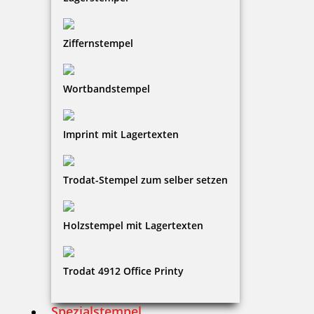
Der Modico-Textstempel eignet sich perfekt für feine
Ziffernstempel
Linien und Schriften. Dieser Flashstempel hat die
Stempelfarbe in der Stempelplatte integriert. Er ist
für alle gedacht, die Wert auf gutes Design legen.
Wortbandstempel
Imprint mit Lagertexten
Trodat-Stempel zum selber setzen
Holzstempel mit Lagertexten
Trodat 4912 Office Printy
Spezialstempel