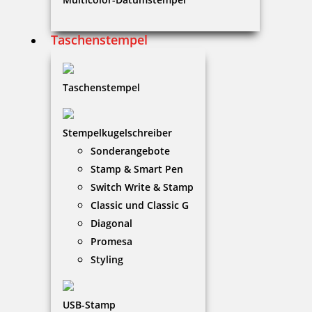
Taschenstempel
Modico Stempel Flash M6
Taschenstempel
47,02 €
Stempelkugelschreiber
Sonderangebote
zzgl. 19 % Mwst.
Stamp & Smart Pen
Jetzt gestalten
Switch Write & Stamp
Classic und Classic G
Diagonal
Promesa
Styling
Modico Stempel Flash M10
USB-Stamp