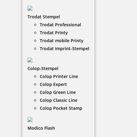
Der Modico-Textstempel eignet sich perfekt für
Trodat Stempel
feine Linien und Schriften. Dieser Flashstempel hat
Trodat Professional
die Stempelfarbe in der Stempelplatte integriert.
Trodat Printy
Trodat mobile Printy
NACH WUNSCHSTEMPEL FILTERN
Trodat Imprint-Stempel
Colop-Stempel
€-
↑
Colop Printer Line
€+
↓
Colop Expert
Colop Green Line
Colop Classic Line
12 Artikel in der Kategorie
Colop Pocket Stamp
Modico Flash