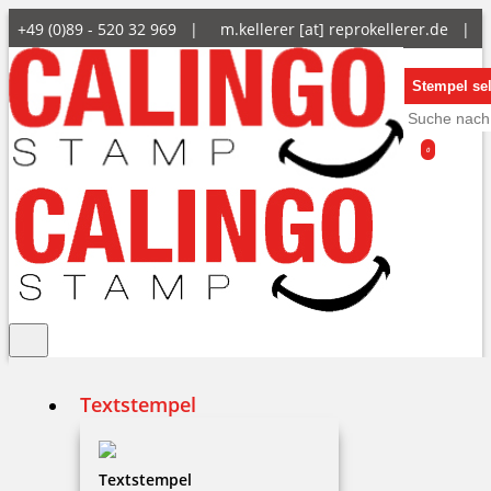
+49 (0)89 - 520 32 969 |
m.kellerer [at] reprokellerer.de
|
Stempel sel
0
Textstempel
Modico Flash
Textstempel