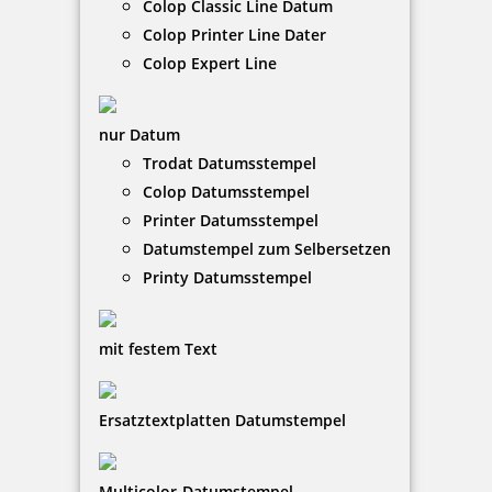
Colop Classic Line Datum
Jetzt gestalten
Colop Printer Line Dater
Colop Expert Line
nur Datum
Trodat Datumsstempel
Colop Datumsstempel
Modico Stempel Flash M5
Printer Datumsstempel
Datumstempel zum Selbersetzen
Printy Datumsstempel
39,75 €
mit festem Text
zzgl. 19 % Mwst.
Jetzt gestalten
Ersatztextplatten Datumstempel
Multicolor-Datumstempel