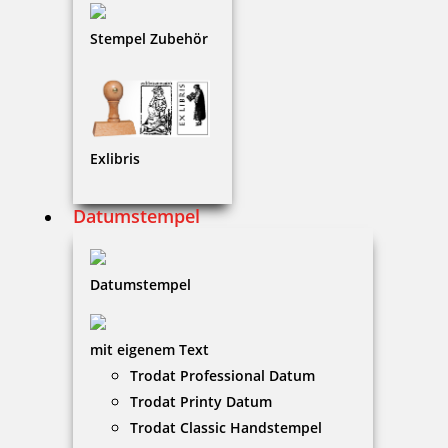
Stempel Zubehör
30,55 €
zzgl. 19 % Mwst.
Jetzt gestalten
Exlibris
Datumstempel
Modico Stempel Flash M4
Datumstempel
mit eigenem Text
Trodat Professional Datum
35,88 €
Trodat Printy Datum
Trodat Classic Handstempel
zzgl. 19 % Mwst.