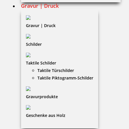
AGB
Gravur | Druck
Widerruf
Barrierefreiheit
Gravur | Druck
Vertrag widerrufen
Schilder
KUNDENBEREICH
Taktile Schilder
Mein Konto
Taktile Türschilder
Warenkorb
Taktile Piktogramm-Schilder
Kundenservice
Gravurprodukte
KONTAKT
Repro Kellerer GmbH
Geschenke aus Holz
Mirjam Kellerer
Wasserburger Landstraße 281|81827 München