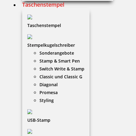
Taschenstempel
Holzstempel Exlibris Motiv 05
Taschenstempel
15,80 €
Stempelkugelschreiber
Sonderangebote
Stamp & Smart Pen
zzgl. 19 % Mwst.
Switch Write & Stamp
Jetzt gestalten
Classic und Classic G
Diagonal
Promesa
Styling
Holzstempel Exlibris Motiv 06
USB-Stamp