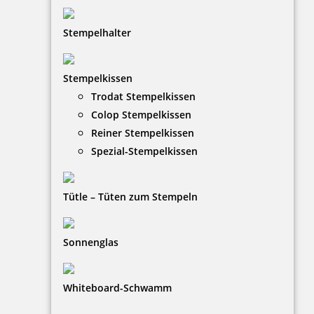
Stempelhalter
HINWEISE
Stempelkissen
Trodat Stempelkissen
FAQ
Colop Stempelkissen
Versandinformationen
Reiner Stempelkissen
Spezial-Stempelkissen
Zahlungsbedingungen
Bestellhinweise
Tütle – Tüten zum Stempeln
Dateiformate
INFORMATIONEN
Sonnenglas
Impressum
Whiteboard-Schwamm
Datenschutz