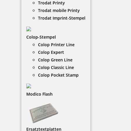
Trodat Printy
gehören. Die Exlibris-Stempel werden als
Trodat mobile Printy
Holzstempel mit Motiv angeboten und benötigen
ein separates Stempelkissen zum Gebrauch.
Trodat Imprint-Stempel
NACH WUNSCHSTEMPEL FILTERN
Colop-Stempel
Colop Printer Line
Colop Expert
Colop Green Line
€-
↑
€+
↓
Colop Classic Line
Colop Pocket Stamp
8 Artikel in der Kategorie
Modico Flash
Ersatztextplatten