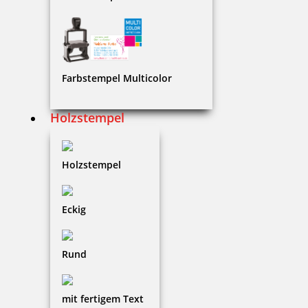
Holzstempel Exlibris Motiv 01
Farbstempel Multicolor
15,80 €
Holzstempel
zzgl. 19 % Mwst.
Jetzt gestalten
Holzstempel
Eckig
Holzstempel Exlibris Motiv 02
Rund
mit fertigem Text