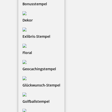
Bonusstempel
Jetzt gestalten
Dekor
Exlibris-Stempel
Holzstempel Exlibris Motiv 08
Floral
Geocachingstempel
15,80 €
zzgl. 19 % Mwst.
Glückwunsch-Stempel
Jetzt gestalten
Golfballstempel
Mit einem
Ex Libris Stempel
kennzeichnet man