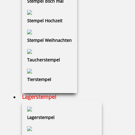
Stempel doch mal
45,80 €
Stempel Hochzeit
zzgl. 19 % Mwst.
Stempel Weihnachten
Jetzt gestalten
Taucherstempel
Tierstempel
Prägezangen Haftetiketten 250 Stück auf Rolle in rot, silber oder
Lagerstempel
gold
Lagerstempel
62,86 €