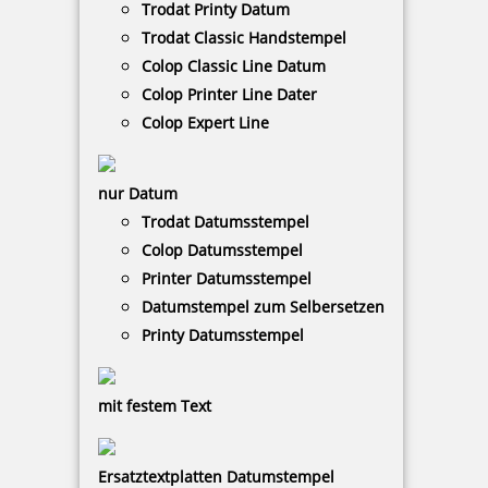
78,74 €
Trodat Printy Datum
Trodat Classic Handstempel
Colop Classic Line Datum
zzgl. 19 % Mwst.
Jetzt gestalten
Colop Printer Line Dater
Colop Expert Line
nur Datum
Trodat Datumsstempel
Colop Datumsstempel
Prägestempel Trodat Ideal Modell MI P 41 pink mit Gravur 41
Printer Datumsstempel
mm
Datumstempel zum Selbersetzen
Printy Datumsstempel
78,74 €
mit festem Text
zzgl. 19 % Mwst.
Jetzt gestalten
Ersatztextplatten Datumstempel