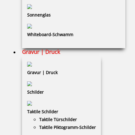
zusätzlicher Zahlen/ Buchstabenschieber für PERFOSET I/D und
II/D
Sonnenglas
Whiteboard-Schwamm
16,01 €
Gravur | Druck
zzgl. 19 % Mwst.
Bestellen
Gravur | Druck
Schilder
Sicherheitsschloss fuer PERFOSET I/P oder Modelle I/D und II/D
Taktile Schilder
Taktile Türschilder
Taktile Piktogramm-Schilder