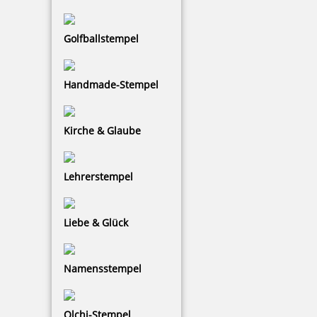
Bestellen
Golfballstempel
Handmade-Stempel
Prägezangen Einsatz für Prägezange Trodat Ideal 25
Kirche & Glaube
Lehrerstempel
45,80 €
Liebe & Glück
zzgl. 19 % Mwst.
Jetzt gestalten
Namensstempel
Olchi-Stempel