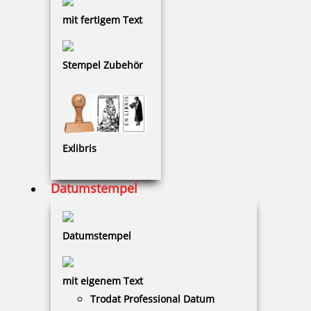
Prägestempel Trodat Ideal Modell MI C 41 chrom mit Gravur 41
mm
mit fertigem Text
Stempel Zubehör
78,74 €
zzgl. 19 % Mwst.
Jetzt gestalten
Exlibris
Datumstempel
Datumstempel
Prägegerät universal Modell MI C 51 chrom mit Gravur
mit eigenem Text
Trodat Professional Datum