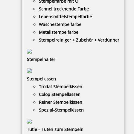
Stempelfarbe mit Öl
Schnelltrocknende Farbe
Lebensmittelstempelfarbe
Wäschestempelfarbe
Metallstempelfarbe
Prägemaschine PERNUMA PERFOSET I/P
Stempelreiniger + Zubehör + Verdünner
Stempelhalter
499,03 €
Stempelkissen
zzgl. 19 % Mwst.
Trodat Stempelkissen
Bestellen
Colop Stempelkissen
Reiner Stempelkissen
Spezial-Stempelkissen
Tütle – Tüten zum Stempeln