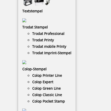
Textstempel
Mit den Trodat Prägezangen oder den
Prägestempeln kann man auf Papier oder feinem
Karton mechanische Gravuren hinterlassen. Sie
Trodat Stempel
können mit einer Prägezange nicht nur Texte und
Ziffern hinterlassen, sondern auch Ihr eigenes
Trodat Professional
Firmenlogo.
Trodat Printy
Trodat mobile Printy
Trodat Imprint-Stempel
NACH WUNSCHSTEMPEL FILTERN
Colop-Stempel
€-
↑
Colop Printer Line
€+
↓
Colop Expert
Colop Green Line
Colop Classic Line
22 Artikel in der Kategorie
Colop Pocket Stamp