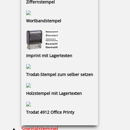
Ziffernstempel
zzgl. 19 % Mwst.
Bestellen
Wortbandstempel
Imprint mit Lagertexten
jeder weitere Buchstabe PERFOSET I/D o. II/D
Trodat-Stempel zum selber setzen
41,01 €
Holzstempel mit Lagertexten
zzgl. 19 % Mwst.
Bestellen
Trodat 4912 Office Printy
Spezialstempel