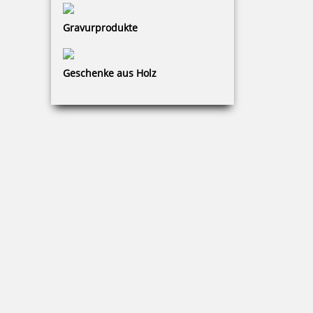
126,01 €
Gravurprodukte
zzgl. 19 % Mwst.
Bestellen
Geschenke aus Holz
weitere auswechselbare Stelle neben Datum fuer PERFOSET I/D
und II/D
116,01 €
zzgl. 19 % Mwst.
Bestellen