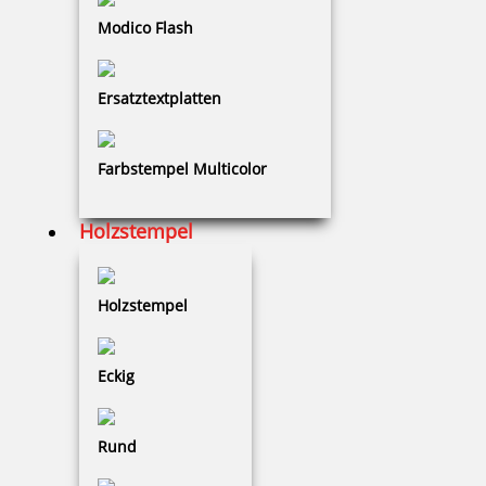
Modico Flash
Ersatztextplatten
Prägestempel universal Trodat Ideal Modell MI C 25 chrom mit
Gravur
Farbstempel Multicolor
Holzstempel
78,74 €
zzgl. 19 % Mwst.
Holzstempel
Jetzt gestalten
Eckig
Rund