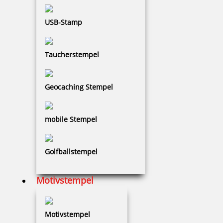
Prägestempel Trodat Ideal Modell MI S 41 schwarz mit Gravur
USB-Stamp
41 mm
Taucherstempel
78,74 €
Geocaching Stempel
zzgl. 19 % Mwst.
Jetzt gestalten
mobile Stempel
Golfballstempel
Motivstempel
Prägegerät universal Modell MI S 51 schwarz mit Gravur
Motivstempel