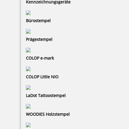
Kennzeichnungsgeräte
Bürostempel
360,00 €
Prägestempel
zzgl. 19 % Mwst.
Bestellen
COLOP e-mark
COLOP Little NIO
LaDot Tattoostempel
Perforiermaschine PERFOSET II/D
WOODIES Holzstempel
1.810,00 €