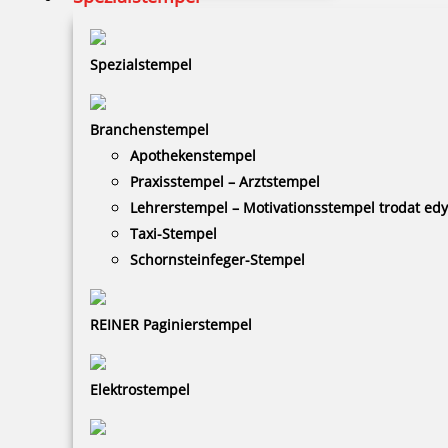
Spezialstempel
Perforiermaschine PERFOSET I/D
Branchenstempel
Apothekenstempel
Praxisstempel – Arztstempel
1.564,03 €
Lehrerstempel – Motivationsstempel trodat ed
Taxi-Stempel
zzgl. 19 % Mwst.
Schornsteinfeger-Stempel
Bestellen
REINER Paginierstempel
Elektrostempel
fester Text bis 7 Buchstaben pro Zeile für PERFOSET I/D