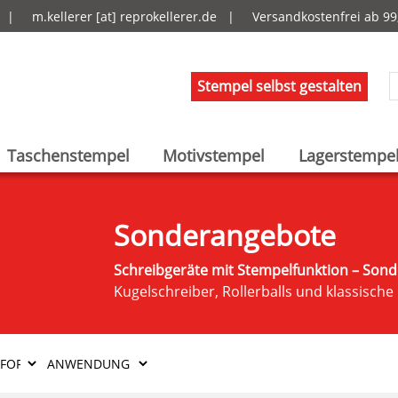
69 |
m.kellerer [at] reprokellerer.de
|
Versandkostenfrei ab 9
Stempel selbst gestalten
Taschenstempel
Motivstempel
Lagerstempe
Sonderangebote
Schreibgeräte mit Stempelfunktion – Son
Kugelschreiber, Rollerballs und klassische