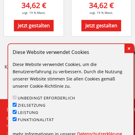
34,62 €
34,62 €
zzgl. 19 % Mwst.
zzgl. 19 % Mwst.
Jetzt gestalten
Jetzt gestalten
Diese Website verwendet Cookies
Schreibgeräte mit Stempelfunktion – Sonderangebote 
Diese Website verwendet Cookies, um die
Kugelschreiber, Rollerballs und klassische Füllfederhalte
Benutzererfahrung zu verbessern. Durch die Nutzung
unserer Website stimmen Sie allen Cookies gemäß
unserer Cookie-Richtlinie zu.
UNBEDINGT ERFORDERLICH
ZIELSETZUNG
HINWEISE
INFORMAT
LEISTUNG
FAQ
Impressum
FUNKTIONALITÄT
Versandinformationen
Datenschutz
Zahlungsbedingungen
mehr Informationen in unserer
Datenschutzerklärung
AGB