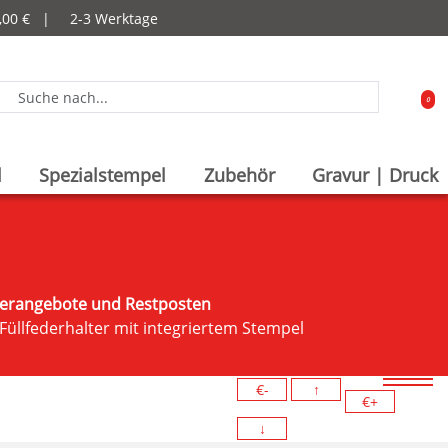
9,00 € |
2-3 Werktage
0
l
Spezialstempel
Zubehör
Gravur | Druck
derangebote und Restposten
 Füllfederhalter mit integriertem Stempel
€-
↑
€+
↓