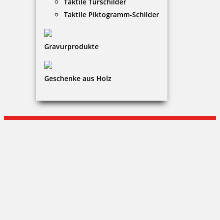
Taktile Türschilder
Warenkorb
Taktile Piktogramm-Schilder
Kundenservice
Gravurprodukte
KONTAKT
Repro Kellerer GmbH
Geschenke aus Holz
Mirjam Kellerer
Wasserburger Landstraße 281|81827 München
+49 (0)89 - 520 32 969