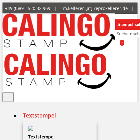
+49 (0)89 - 520 32 969 |
m.kellerer [at] reprokellerer.de
|
Stempel sel
0
Textstempel
Impressum
Textstempel