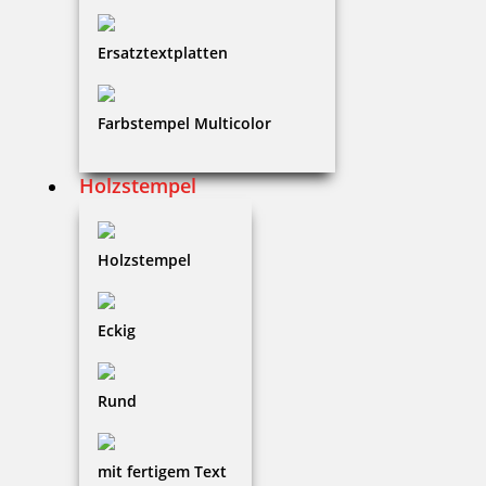
Ersatztextplatten
7,10 €
Farbstempel Multicolor
zzgl. 19 % Mwst.
Holzstempel
Bestellen
Holzstempel
Eckig
Kupietz alkoholartiger Verdünner 405 für R09 1 Liter
Rund
mit fertigem Text
27,56 €