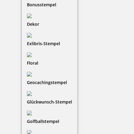
Bonusstempel
Dekor
Exlibris-Stempel
Kupietz Verdünnung 445 50 ml für Betonsignierfarbe
Floral
6,81 €
Geocachingstempel
zzgl. 19 % Mwst.
Bestellen
Glückwunsch-Stempel
Golfballstempel