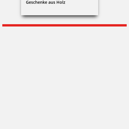
Geschenke aus Holz
Mirjam Kellerer
Wasserburger Landstraße 281|81827 München
+49 (0)89 - 520 32 969