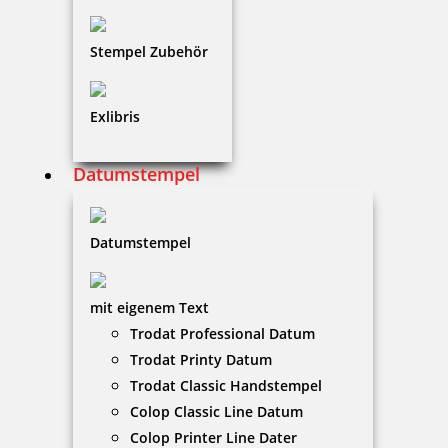
zzgl. 19 % Mwst.
Stempel Zubehör
Bestellen
Exlibris
Datumstempel
Kupietz alkoholartiger Verdünner 405 für R09 250 ml
Datumstempel
mit eigenem Text
12,65 €
Trodat Professional Datum
Trodat Printy Datum
Trodat Classic Handstempel
zzgl. 19 % Mwst.
Colop Classic Line Datum
Bestellen
Colop Printer Line Dater