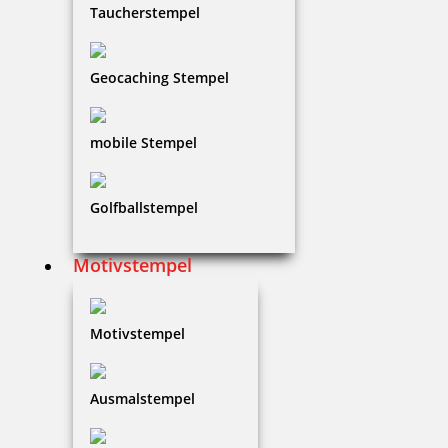
Taucherstempel
6,05 €
zzgl. 19 % Mwst.
Geocaching Stempel
Bestellen
mobile Stempel
Golfballstempel
Kupietz Verdünnung 445 250 ml für Betonsignierfarbe
Motivstempel
Motivstempel
10,63 €
Ausmalstempel
zzgl. 19 % Mwst.
Bestellen