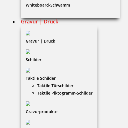
Whiteboard-Schwamm
Datenschutz
AGB
Gravur | Druck
Widerruf
Barrierefreiheit
Gravur | Druck
Vertrag widerrufen
Schilder
KUNDENBEREICH
Taktile Schilder
Mein Konto
Taktile Türschilder
Warenkorb
Taktile Piktogramm-Schilder
Kundenservice
Gravurprodukte
KONTAKT
Repro Kellerer GmbH