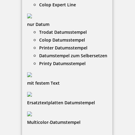
Colop Expert Line
nur Datum
Trodat Datumsstempel
Kupietz alkoholartiger Verdünner 405 für R09 50 ml
Colop Datumsstempel
Printer Datumsstempel
Datumstempel zum Selbersetzen
Printy Datumsstempel
7,31 €
mit festem Text
zzgl. 19 % Mwst.
Bestellen
Ersatztextplatten Datumstempel
Multicolor-Datumstempel