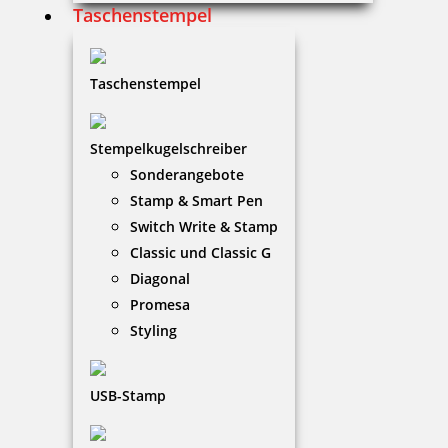
Taschenstempel
Kupietz Verdünnung 410 für 8050, BA 4710, CO 4713 50 ml
Taschenstempel
6,85 €
Stempelkugelschreiber
Sonderangebote
zzgl. 19 % Mwst.
Stamp & Smart Pen
Bestellen
Switch Write & Stamp
Classic und Classic G
Diagonal
Promesa
Styling
Kupietz Verdünnung 430 50 ml
USB-Stamp