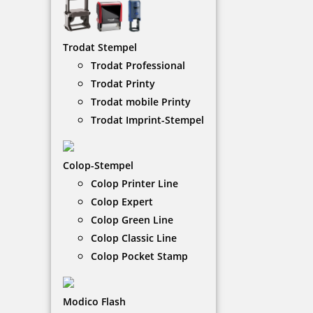
eingetrocknete Stempelkissen wieder
aufzufrischen.
Trodat Stempel
Trodat Professional
NACH WUNSCHSTEMPEL FILTERN
Trodat Printy
Trodat mobile Printy
Trodat Imprint-Stempel
€-
↑
€+
↓
Colop-Stempel
Colop Printer Line
11 Artikel in der Kategorie
Colop Expert
Colop Green Line
Colop Classic Line
Colop Pocket Stamp
Modico Flash
Coloris Stempelreiniger GF 50 ml