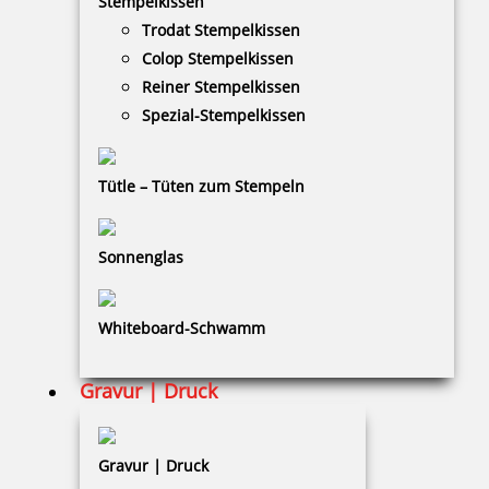
Stempelkissen
Trodat Stempelkissen
Colop Stempelkissen
Reiner Stempelkissen
Spezial-Stempelkissen
Ink-Jet Druckerpatrone schwarz für Reiner Mod. 1025 MP3 für
Plastik/Metall
Tütle – Tüten zum Stempeln
168,07 €
Sonnenglas
zzgl. 19 % Mwst.
Whiteboard-Schwamm
Bestellen
Gravur | Druck
Gravur | Druck