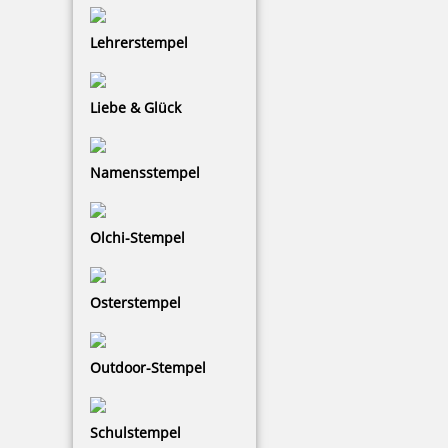
Bestellen
Lehrerstempel
Liebe & Glück
Namensstempel
Ink-Jet Druckerpatrone P1-MP3 schwarz für REINER 990 -
Plastik/Metall (ersetzt P1-MP2-BK)
Olchi-Stempel
61,22 €
Osterstempel
zzgl. 19 % Mwst.
Bestellen
Outdoor-Stempel
Schulstempel