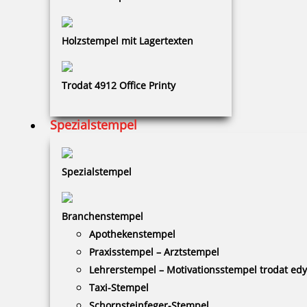
zzgl. 19 % Mwst.
Bestellen
Holzstempel mit Lagertexten
Trodat 4912 Office Printy
Spezialstempel
Farbbandkassette für Modell 880
Spezialstempel
90,50 €
Branchenstempel
Apothekenstempel
zzgl. 19 % Mwst.
Praxisstempel – Arztstempel
Bestellen
Lehrerstempel – Motivationsstempel trodat ed
Taxi-Stempel
Schornsteinfeger-Stempel