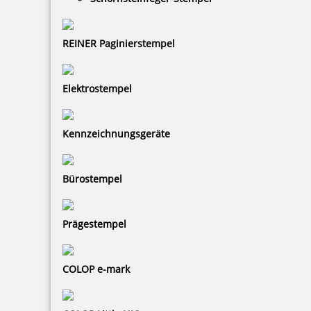
REINER Paginierstempel
Farbbandkassette für Modell 780 - 787
Elektrostempel
Kennzeichnungsgeräte
63,70 €
Bürostempel
zzgl. 19 % Mwst.
Bestellen
Prägestempel
COLOP e-mark
Farbbandkassette für Modell 920-925, 730-741 (2er Pack)