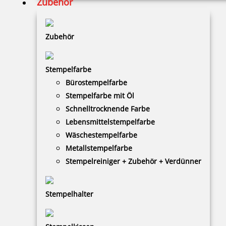
105,50 €
Zubehör
zzgl. 19 % Mwst.
Zubehör
Bestellen
Stempelfarbe
Bürostempelfarbe
Stempelfarbe mit Öl
Schnelltrocknende Farbe
Ink-Jet Druckerpatrone P3-MP3-BK Farbe Schwarz für REINER
Lebensmittelstempelfarbe
940-970 – Metall/Plastik
Wäschestempelfarbe
Metallstempelfarbe
Stempelreiniger + Zubehör + Verdünner
142,02 €
Stempelhalter
zzgl. 19 % Mwst.
Bestellen