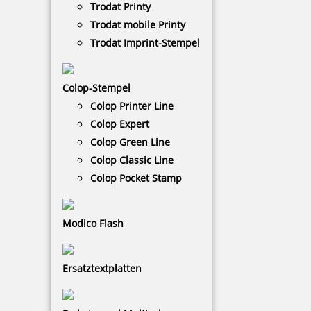
Trodat Printy
abdrucken. REINER-Produkte entsprechen den
Trodat mobile Printy
Anforderungen des ElektroG. ( WEEE-Reg.-Nr.: DE
58656748 )
Trodat Imprint-Stempel
NACH WUNSCHSTEMPEL FILTERN
Colop-Stempel
Colop Printer Line
Colop Expert
Colop Green Line
€-
↑
€+
↓
Colop Classic Line
Colop Pocket Stamp
ELEKTROSTEMPEL - KATEGORIEN
Modico Flash
Elektrostempel mit Text
Ersatztextplatten