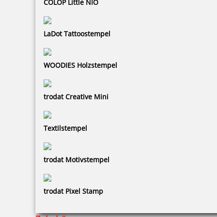
COLOP Little NIO
LaDot Tattoostempel
81,18 €
WOODIES Holzstempel
zzgl. 19 % Mwst.
Bestellen
trodat Creative Mini
Textilstempel
trodat Motivstempel
Ink-Jet Druckerpatrone P1-MP4 schwarz für REINER 990 - Glas,
Metall
trodat Pixel Stamp