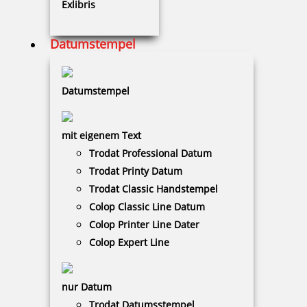
Exlibris
Fußschalter für Modell 920/922/925
Datumstempel
165,00 €
Datumstempel
zzgl. 19 % Mwst.
Bestellen
mit eigenem Text
Trodat Professional Datum
Trodat Printy Datum
Trodat Classic Handstempel
Colop Classic Line Datum
Colop Printer Line Dater
Fußschalter für Modell 880
Colop Expert Line
nur Datum
Trodat Datumsstempel