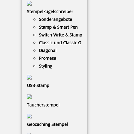
Stempelkugelschreiber
Sonderangebote
Stamp & Smart Pen
Switch Write & Stamp
Classic und Classic G
Chipkarte für Modell 785/787
Diagonal
Promesa
Styling
78,91 €
USB-Stamp
zzgl. 19 % Mwst.
Bestellen
Taucherstempel
Geocaching Stempel