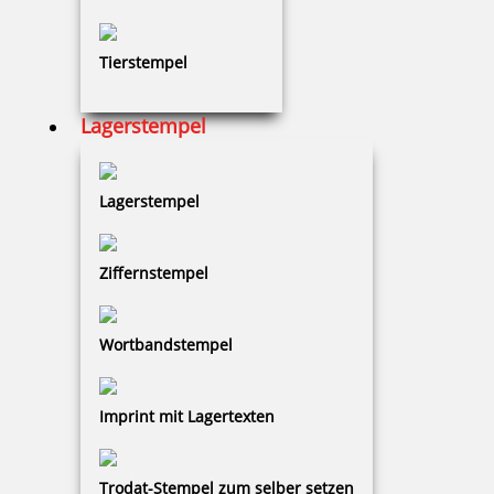
Tierstempel
96,22 €
Lagerstempel
zzgl. 19 % Mwst.
Bestellen
Lagerstempel
Ziffernstempel
Farbbandkassette für Modell 131
Wortbandstempel
Imprint mit Lagertexten
24,92 €
Trodat-Stempel zum selber setzen