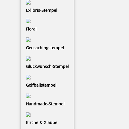
Exlibris-Stempel
72,73 €
zzgl. 19 % Mwst.
Floral
Bestellen
Geocachingstempel
Glückwunsch-Stempel
Ink-Jet Druckerpatrone P1-S schwarz für REINER 990 - Papier/
Pappe/ Holz/ Stein
Golfballstempel
Handmade-Stempel
41,81 €
Kirche & Glaube
zzgl. 19 % Mwst.