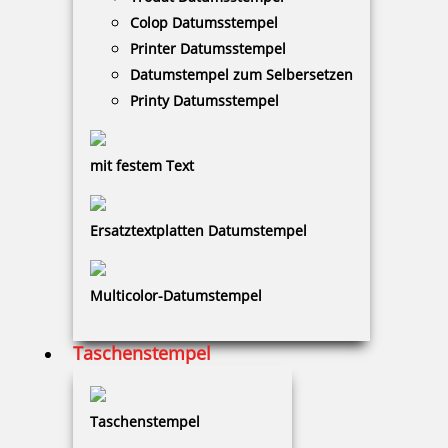
165,00 €
Colop Datumsstempel
Printer Datumsstempel
zzgl. 19 % Mwst.
Datumstempel zum Selbersetzen
Bestellen
Printy Datumsstempel
mit festem Text
Ersatztextplatten Datumstempel
Gehäuseschloss für Modell 920/922/925
Multicolor-Datumstempel
Taschenstempel
72,73 €
zzgl. 19 % Mwst.
Taschenstempel
Bestellen