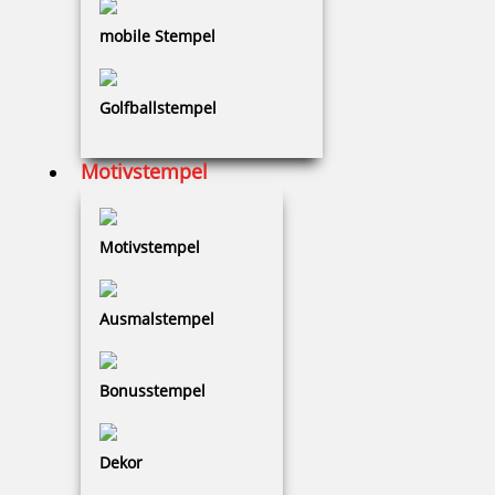
mobile Stempel
Chipkarte für Modell 880
Golfballstempel
78,91 €
Motivstempel
zzgl. 19 % Mwst.
Motivstempel
Bestellen
Ausmalstempel
Bonusstempel
Sicherheitsschloss für Modell 880 Textplatte
Dekor