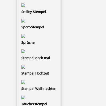
Smiley-Stempel
Ink-Jet Druckerpatrone schwarz für Reiner Mod. 798 für
Papier/Pappe
Sport-Stempel
44,54 €
Sprüche
zzgl. 19 % Mwst.
Stempel doch mal
Bestellen
Stempel Hochzeit
Stempel Weihnachten
Ink-Jet Druckerpatrone P3-S-BK Farbe Schwarz für REINER 940-
970 – Papier/Pappe
Taucherstempel